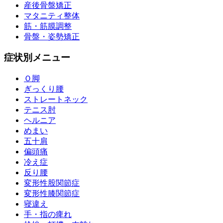
産後骨盤矯正
マタニティ整体
筋・筋膜調整
骨盤・姿勢矯正
症状別メニュー
Ｏ脚
ぎっくり腰
ストレートネック
テニス肘
ヘルニア
めまい
五十肩
偏頭痛
冷え症
反り腰
変形性股関節症
変形性膝関節症
寝違え
手・指の痺れ