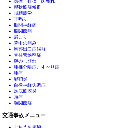
捻挫・打撲・肉離れ
梨状筋症候群
眼精疲労
耳鳴り
肋間神経痛
股関節痛
肩こり
背中の痛み
胸郭出口症候群
脊柱管狭窄症
腕のしびれ
腰椎分離症、すべり症
腰痛
腱鞘炎
自律神経失調症
足底筋膜炎
頭痛
顎関節症
交通事故メニュー
むちうち施術