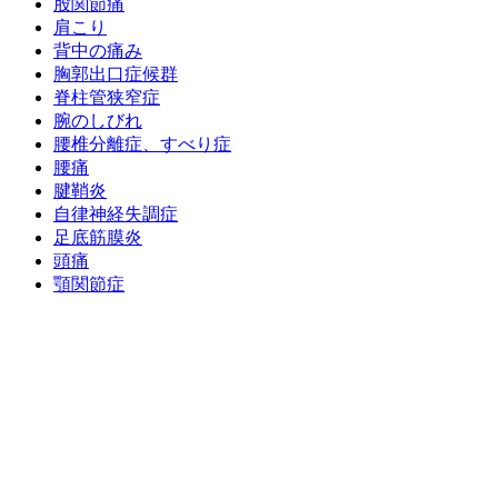
股関節痛
肩こり
背中の痛み
胸郭出口症候群
脊柱管狭窄症
腕のしびれ
腰椎分離症、すべり症
腰痛
腱鞘炎
自律神経失調症
足底筋膜炎
頭痛
顎関節症