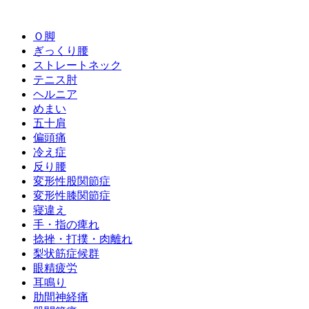
Ｏ脚
ぎっくり腰
ストレートネック
テニス肘
ヘルニア
めまい
五十肩
偏頭痛
冷え症
反り腰
変形性股関節症
変形性膝関節症
寝違え
手・指の痺れ
捻挫・打撲・肉離れ
梨状筋症候群
眼精疲労
耳鳴り
肋間神経痛